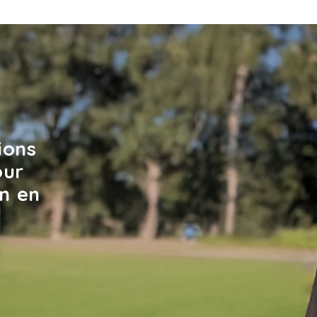
ions
our
en en