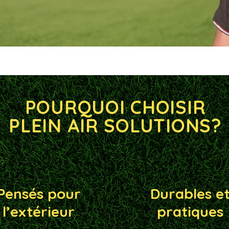
POURQUOI CHOISIR
PLEIN AIR SOLUTIONS?
Pensés pour
Durables e
l’extérieur
pratiques