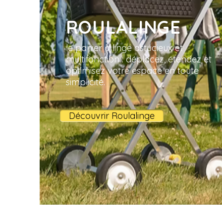
ROULALINGE
le panier à linge astucieux et
multifonction : déplacez, étendez et
optimisez votre espace en toute
simplicité.
Découvrir Roulalinge