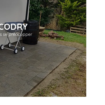
 ECODRY
ans se préocupper