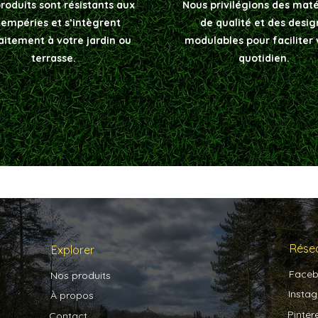
roduits sont résistants aux
Nous privilégions des mat
tempéries et s’intègrent
de qualité et des desig
aitement à votre jardin ou
modulables pour faciliter 
terrasse.
quotidien.
Rése
Explorer
Face
Nos produits
Insta
À propos
Pinter
Contact