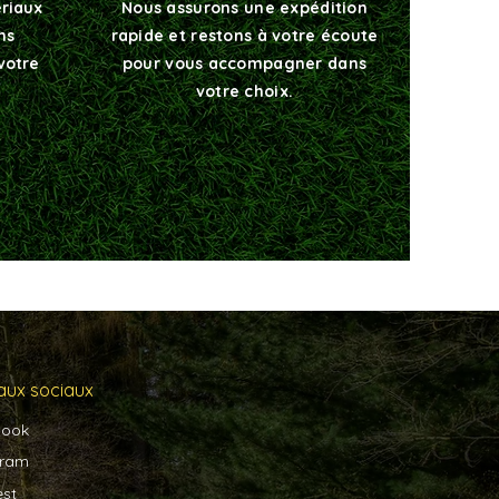
ériaux
Nous assurons une expédition
ns
rapide et restons à votre écoute
votre
pour vous accompagner dans
votre choix.
aux sociaux
book
gram
est