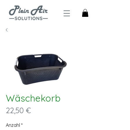
Wäschekorb
Preis
22,50 €
Anzahl
*