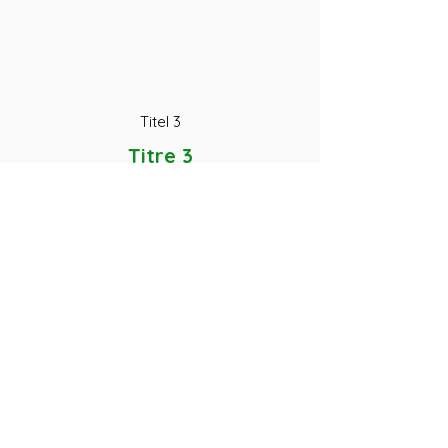
Titel 3
Titre 3
Taste
LÖSUNGEN FÜR DEN AUSSENBEREICH
6 Die Blumeninsel
44150 Vair-sur-Loire
06.35.97.84.36
Erkunden