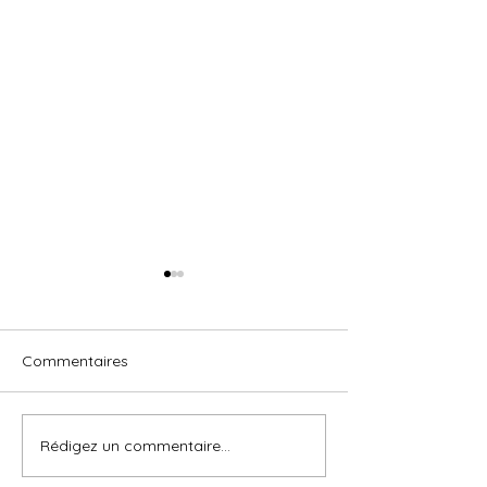
Commentaires
Foire de Rennes
Astuces séchage
Rédigez un commentaire...