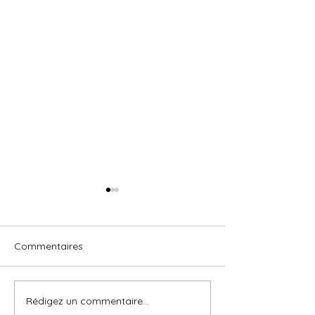
Commentaires
Foire de Rennes
Astuces séchage
Rédigez un commentaire...