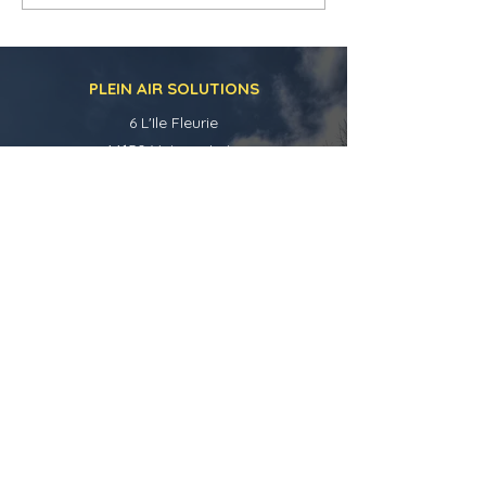
PLEIN AIR SOLUTIONS
6 L'Ile Fleurie
44150 Vair sur Loire
06.35.97.84.36
Explorer
Nos produits
À propos
Politique de cookies et mentions légales
Conditions générales de vente
Contact
Réseaux sociaux