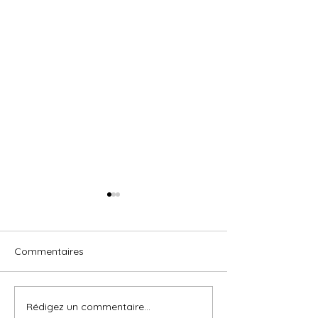
Commentaires
Foire de Rennes
Astuces séchage
Rédigez un commentaire...