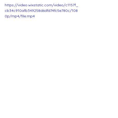
https://video.wixstatic.com/video/c1157f_
cb34c910afb349258d6dfd74fc5e780c/108
0p/mp4/file.mp4