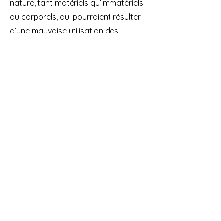
nature, tant matériels qu’immatériels
ou corporels, qui pourraient résulter
d’une mauvaise utilisation des
produits commercialisés.
11. Données personnelles
Les informations collectées sont
traitées conformément au RGPD. Le
client dispose d’un droit d’accès, de
rectification, d’opposition et de
suppression des données le
concernant, en adressant une
demande à
contact@pleinairsolutions.fr.
12. Propriété intellectuelle