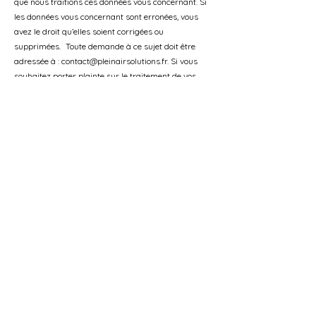
que nous traitions ces données vous concernant. Si
les données vous concernant sont erronées, vous
avez le droit qu’elles soient corrigées ou
supprimées. Toute demande à ce sujet doit être
adressée à : contact@pleinairsolutions.fr. Si vous
souhaitez porter plainte sur le traitement de vos
données à caractère personnel, vous avez la
possibilité de contacter l’autorité française de
contrôle CNIL.
Éditeur
Ce site Web appartient et est édité par :
PLEIN AIR SOLUTIONS
6 L'ILE FLEURIE
44150 VAIR-SUR-LOIRE
Tél : 06 35 97 84 36
Hébergement