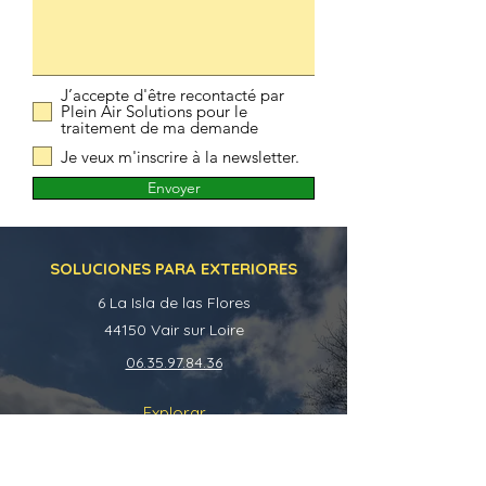
J’accepte d'être recontacté par
Plein Air Solutions pour le
traitement de ma demande
Je veux m'inscrire à la newsletter.
Envoyer
SOLUCIONES PARA EXTERIORES
6 La Isla de las Flores
44150 Vair sur Loire
06.35.97.84.36
Explorar
Nuestros productos
Acerca de