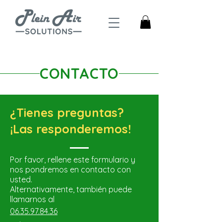
CONTACTO
¿Tienes preguntas?
¡Las responderemos!
Por favor, rellene este formulario y
nos pondremos en contacto con
usted.
Alternativamente, también puede
llamarnos al
06.35.97.84.36