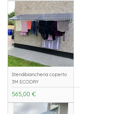
Stendibiancheria coperto
3M ECODRY
Prezzo
565,00 €