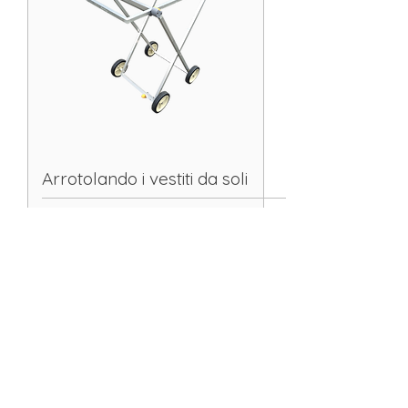
Arrotolando i vestiti da soli
Prezzo
194,00 €