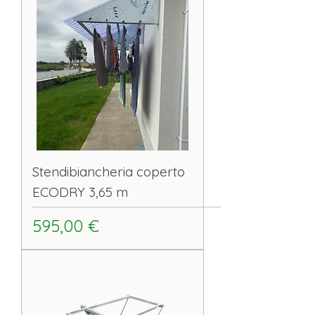
Stendibiancheria coperto
ECODRY 3,65 m
Prezzo
595,00 €