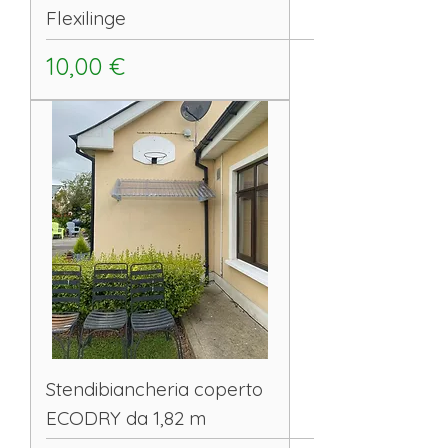
Flexilinge
Prezzo
10,00 €
Stendibiancheria coperto
ECODRY da 1,82 m