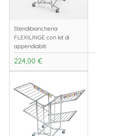
Stendibiancheria
FLEXILINGE con kit di
appendiabiti
Prezzo
224,00 €