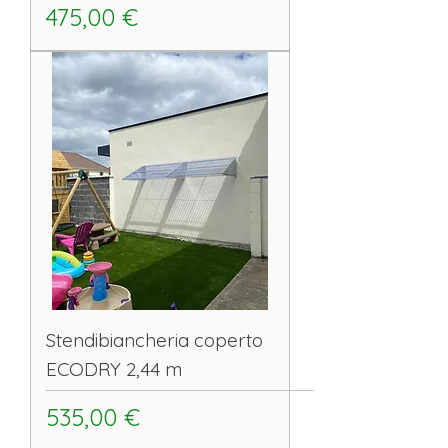
Prezzo
475,00 €
Stendibiancheria coperto
ECODRY 2,44 m
Prezzo
535,00 €