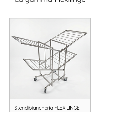
Stendibiancheria FLEXILINGE
Prezzo
199,00 €